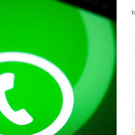
N
re
T