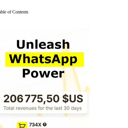
o
sults
able of Contents